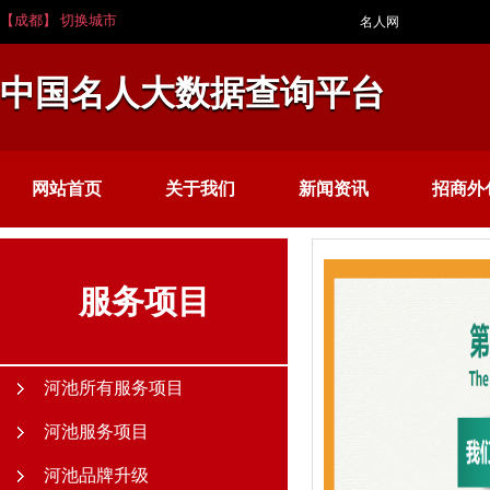
【成都】 切换城市
名人网
中国名人大数据查询平台
网站首页
关于我们
新闻资讯
招商外
服务项目
河池所有服务项目
河池服务项目
河池品牌升级