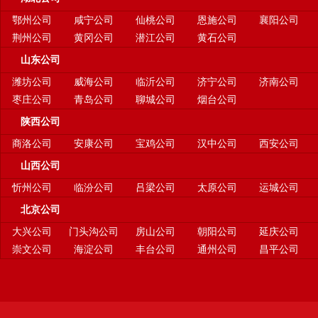
鄂州公司
咸宁公司
仙桃公司
恩施公司
襄阳公司
荆州公司
黄冈公司
潜江公司
黄石公司
山东公司
潍坊公司
威海公司
临沂公司
济宁公司
济南公司
枣庄公司
青岛公司
聊城公司
烟台公司
陕西公司
商洛公司
安康公司
宝鸡公司
汉中公司
西安公司
山西公司
忻州公司
临汾公司
吕梁公司
太原公司
运城公司
北京公司
大兴公司
门头沟公司
房山公司
朝阳公司
延庆公司
崇文公司
海淀公司
丰台公司
通州公司
昌平公司