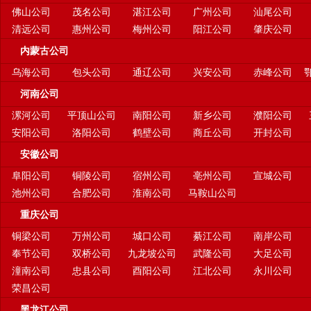
佛山公司
茂名公司
湛江公司
广州公司
汕尾公司
清远公司
惠州公司
梅州公司
阳江公司
肇庆公司
内蒙古公司
乌海公司
包头公司
通辽公司
兴安公司
赤峰公司
河南公司
漯河公司
平顶山公司
南阳公司
新乡公司
濮阳公司
安阳公司
洛阳公司
鹤壁公司
商丘公司
开封公司
安徽公司
阜阳公司
铜陵公司
宿州公司
亳州公司
宣城公司
池州公司
合肥公司
淮南公司
马鞍山公司
重庆公司
铜梁公司
万州公司
城口公司
綦江公司
南岸公司
奉节公司
双桥公司
九龙坡公司
武隆公司
大足公司
潼南公司
忠县公司
酉阳公司
江北公司
永川公司
荣昌公司
黑龙江公司