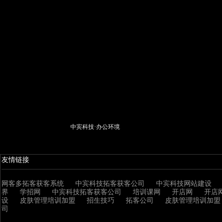
更多服务
中宾科技·办公环境
友情链接
网客多拓客获客系统
中宾科技拓客获客公司
中宾科技网站建设
界
学招网
中宾科技拓客获客公司
培训课网
开店网
开店
设
皮肤管理培训加盟
招生技巧
拓客公司
皮肤管理培训加盟
司