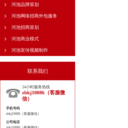
河池品牌策划
河池网络招商外包服务
河池招商策划
河池商业模式
河池宣传视频制作
联系我们
24小时服务热线
zbkj10086（客服微
信）
手机号码
zbkj10086（客服微信）
公司电话
zbkj10086（客服微信）