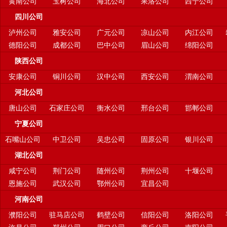
黄南公司
玉树公司
海北公司
果洛公司
西宁公司
四川公司
泸州公司
雅安公司
广元公司
凉山公司
内江公司
德阳公司
成都公司
巴中公司
眉山公司
绵阳公司
陕西公司
安康公司
铜川公司
汉中公司
西安公司
渭南公司
河北公司
唐山公司
石家庄公司
衡水公司
邢台公司
邯郸公司
宁夏公司
石嘴山公司
中卫公司
吴忠公司
固原公司
银川公司
湖北公司
咸宁公司
荆门公司
随州公司
荆州公司
十堰公司
恩施公司
武汉公司
鄂州公司
宜昌公司
河南公司
濮阳公司
驻马店公司
鹤壁公司
信阳公司
洛阳公司