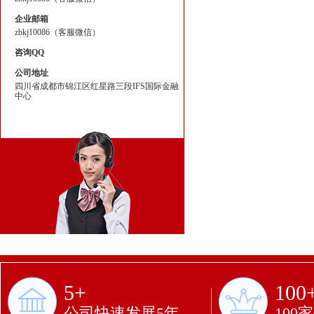
企业邮箱
zbkj10086（客服微信）
咨询QQ
公司地址
四川省成都市锦江区红星路三段IFS国际金融
中心
5+
100
公司快速发展5年
100