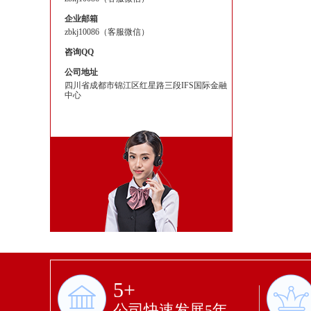
企业邮箱
zbkj10086（客服微信）
咨询QQ
公司地址
四川省成都市锦江区红星路三段IFS国际金融
中心
5+
公司快速发展5年