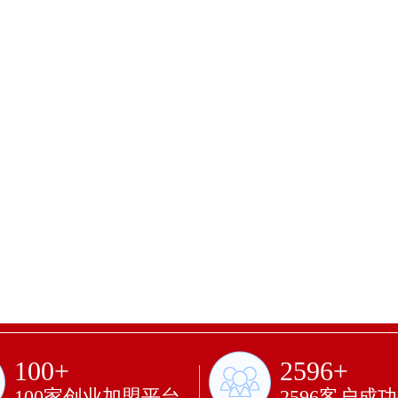
100+
2596+
100家创业加盟平台
2596客户成