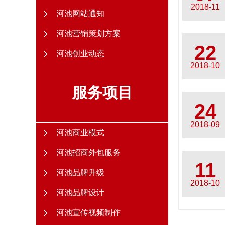
2018-11
河池网站通知
河池营销策划方案
22
河池创业动态
2018-10
服务项目
24
2018-09
河池商业模式
河池招商外包服务
11
河池品牌升级
2018-10
河池品牌设计
河池宣传视频制作