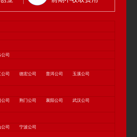
洛公司
江公司
德宏公司
普洱公司
玉溪公司
门公司
荆门公司
襄阳公司
武汉公司
山公司
宁波公司