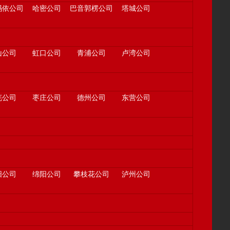
玛依公司
哈密公司
巴音郭楞公司
塔城公司
山公司
虹口公司
青浦公司
卢湾公司
芜公司
枣庄公司
德州公司
东营公司
阳公司
绵阳公司
攀枝花公司
泸州公司