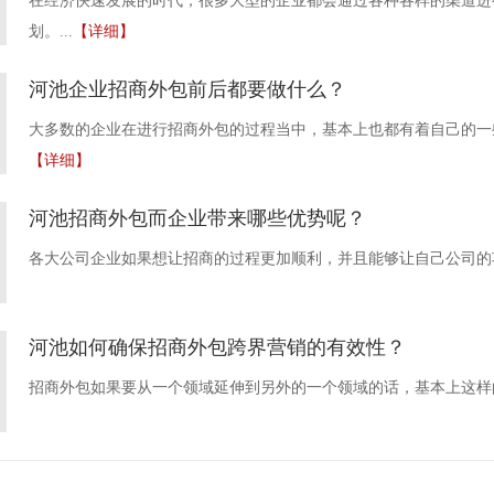
在经济快速发展的时代，很多大型的企业都会通过各种各样的渠道进
划。...
【详细】
河池企业招商外包前后都要做什么？​
大多数的企业在进行招商外包的过程当中，基本上也都有着自己的一些
【详细】
河池招商外包而企业带来哪些优势呢？​
各大公司企业如果想让招商的过程更加顺利，并且能够让自己公司的项
河池如何确保招商外包跨界营销的有效性？​
招商外包如果要从一个领域延伸到另外的一个领域的话，基本上这样的