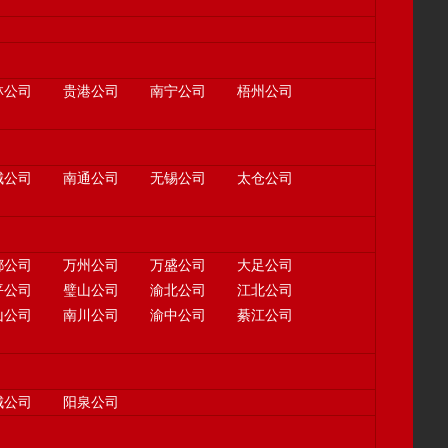
林公司
贵港公司
南宁公司
梧州公司
城公司
南通公司
无锡公司
太仓公司
都公司
万州公司
万盛公司
大足公司
平公司
璧山公司
渝北公司
江北公司
山公司
南川公司
渝中公司
綦江公司
城公司
阳泉公司