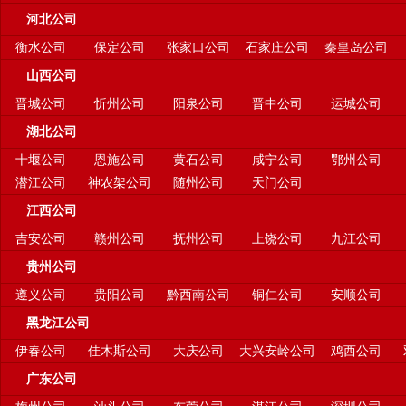
河北公司
衡水公司
保定公司
张家口公司
石家庄公司
秦皇岛公司
山西公司
晋城公司
忻州公司
阳泉公司
晋中公司
运城公司
湖北公司
十堰公司
恩施公司
黄石公司
咸宁公司
鄂州公司
潜江公司
神农架公司
随州公司
天门公司
江西公司
吉安公司
赣州公司
抚州公司
上饶公司
九江公司
贵州公司
遵义公司
贵阳公司
黔西南公司
铜仁公司
安顺公司
黑龙江公司
伊春公司
佳木斯公司
大庆公司
大兴安岭公司
鸡西公司
广东公司