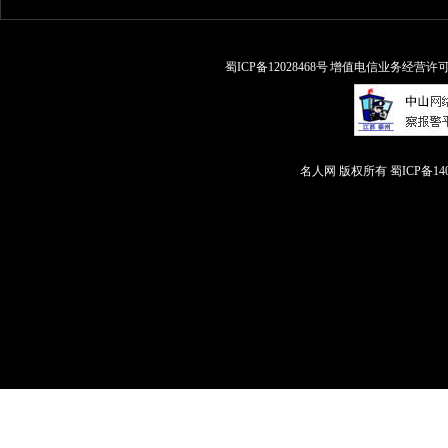
蜀ICP备12028468号 增值电信业务经营许可证:
名人网 版权所有
蜀ICP备14