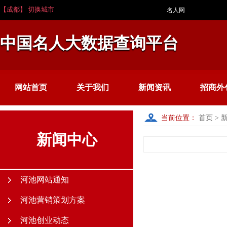
【成都】 切换城市
名人网
中国名人大数据查询平台
网站首页
关于我们
新闻资讯
招商外
当前位置：
首页
> 
新闻中心
河池网站通知
河池营销策划方案
河池创业动态