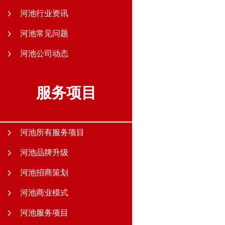
河池行业资讯
河池常见问题
河池公司动态
服务项目
河池所有服务项目
河池品牌升级
河池招商策划
河池商业模式
河池服务项目