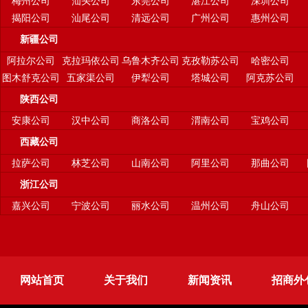
梅州公司
汕头公司
东莞公司
湛江公司
深圳公司
揭阳公司
汕尾公司
清远公司
广州公司
惠州公司
新疆公司
阿拉尔公司
克拉玛依公司
乌鲁木齐公司
克孜勒苏公司
哈密公司
图木舒克公司
五家渠公司
伊犁公司
塔城公司
阿克苏公司
陕西公司
安康公司
汉中公司
商洛公司
渭南公司
宝鸡公司
西藏公司
拉萨公司
林芝公司
山南公司
阿里公司
那曲公司
浙江公司
嘉兴公司
宁波公司
丽水公司
温州公司
舟山公司
网站首页
关于我们
新闻资讯
招商外