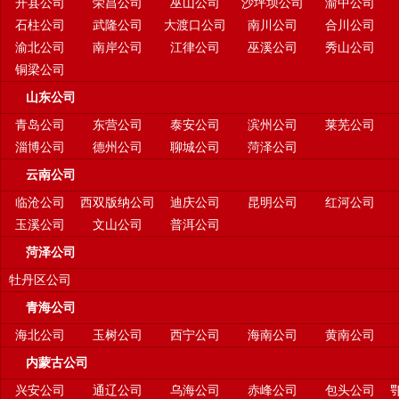
开县公司
荣昌公司
巫山公司
沙坪坝公司
渝中公司
石柱公司
武隆公司
大渡口公司
南川公司
合川公司
渝北公司
南岸公司
江律公司
巫溪公司
秀山公司
铜梁公司
山东公司
青岛公司
东营公司
泰安公司
滨州公司
莱芜公司
淄博公司
德州公司
聊城公司
菏泽公司
云南公司
临沧公司
西双版纳公司
迪庆公司
昆明公司
红河公司
玉溪公司
文山公司
普洱公司
菏泽公司
牡丹区公司
青海公司
海北公司
玉树公司
西宁公司
海南公司
黄南公司
内蒙古公司
兴安公司
通辽公司
乌海公司
赤峰公司
包头公司