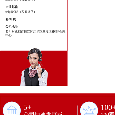
企业邮箱
zbkj10086（客服微信）
咨询QQ
公司地址
四川省成都市锦江区红星路三段IFS国际金融
中心
5+
100
公司快速发展5年
100