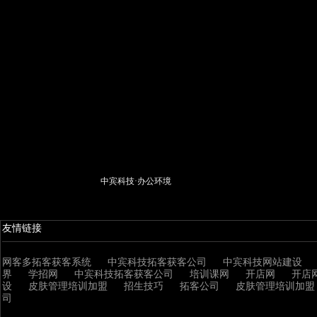
更多服务
中宾科技·办公环境
友情链接
网客多拓客获客系统
中宾科技拓客获客公司
中宾科技网站建设
界
学招网
中宾科技拓客获客公司
培训课网
开店网
开店
设
皮肤管理培训加盟
招生技巧
拓客公司
皮肤管理培训加盟
司