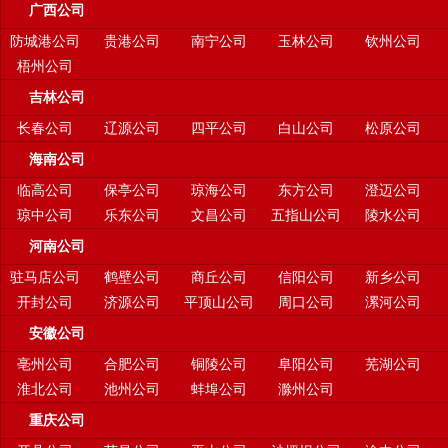
广西公司
防城港公司
贵港公司
南宁公司
玉林公司
钦州公司
梧州公司
吉林公司
长春公司
辽源公司
四平公司
白山公司
松原公司
海南公司
临高公司
保亭公司
琼海公司
东方公司
澄迈公司
琼中公司
乐东公司
文昌公司
五指山公司
陵水公司
河南公司
驻马店公司
鹤壁公司
商丘公司
信阳公司
新乡公司
开封公司
济源公司
平顶山公司
周口公司
漯河公司
安徽公司
亳州公司
合肥公司
铜陵公司
阜阳公司
芜湖公司
淮北公司
池州公司
蚌埠公司
滁州公司
重庆公司