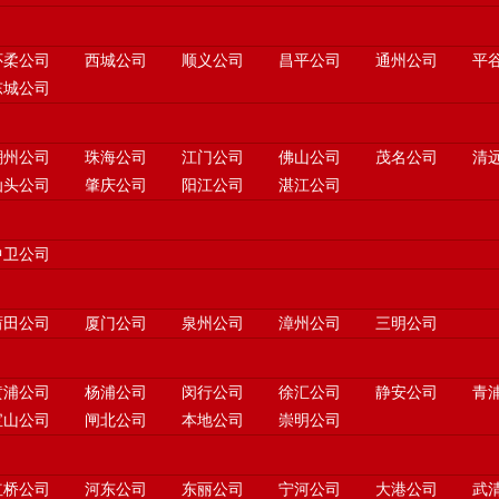
怀柔公司
西城公司
顺义公司
昌平公司
通州公司
平
东城公司
潮州公司
珠海公司
江门公司
佛山公司
茂名公司
清
汕头公司
肇庆公司
阳江公司
湛江公司
中卫公司
莆田公司
厦门公司
泉州公司
漳州公司
三明公司
黄浦公司
杨浦公司
闵行公司
徐汇公司
静安公司
青
宝山公司
闸北公司
本地公司
崇明公司
红桥公司
河东公司
东丽公司
宁河公司
大港公司
武