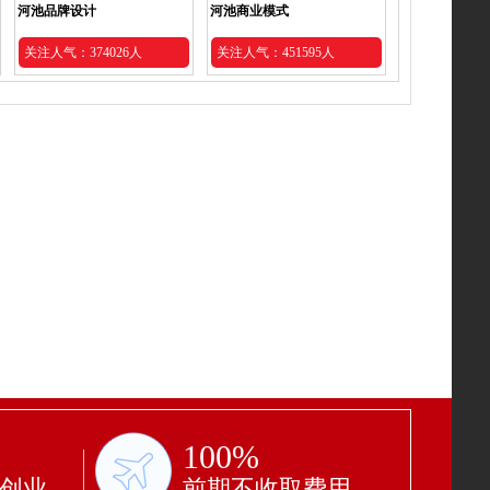
河池品牌设计
河池商业模式
关注人气：374026人
关注人气：451595人
100%
功创业
前期不收取费用