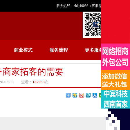
服务热线：zbkj10086（客服微信）
商业模式
服务流程
更多服务
务商家拓客的需要
-03-08 查看：
187953
次