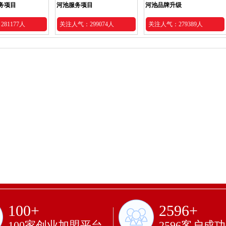
务项目
河池服务项目
河池品牌升级
81177人
关注人气：299074人
关注人气：279389人
100+
2596+
100家创业加盟平台
2596客户成