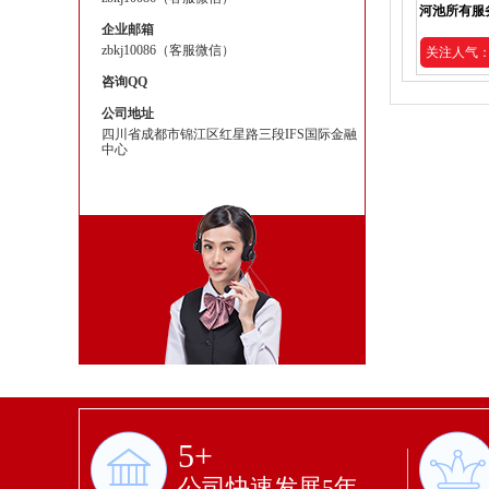
河池所有服
企业邮箱
zbkj10086（客服微信）
关注人气：2
咨询QQ
公司地址
四川省成都市锦江区红星路三段IFS国际金融
中心
5+
公司快速发展5年