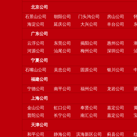
北京公司
石景山公司
朝阳公司
门头沟公司
房山公司
海淀公司
延庆公司
大兴公司
丰台公司
广东公司
云浮公司
东莞公司
揭阳公司
惠州公司
河源公司
汕尾公司
梅州公司
深圳公司
宁夏公司
石嘴山公司
吴忠公司
固原公司
银川公司
福建公司
宁德公司
南平公司
福州公司
龙岩公司
上海公司
金山公司
虹口公司
奉贤公司
嘉定公司
普陀公司
长宁公司
南汇公司
嘉定公司
天津公司
和平公司
静海公司
滨海新区公司
蓟县公司