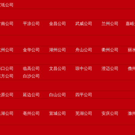
宝坻公司
甘南公司
平凉公司
金昌公司
武威公司
兰州公司
嘉峪
杭州公司
金华公司
湖州公司
舟山公司
衢州公司
丽
海口公司
临高公司
文昌公司
琼中公司
澄迈公司
儋
东方公司
白沙公司
松原公司
延边公司
白山公司
四平公司
巢湖公司
亳州公司
宣城公司
芜湖公司
安庆公司
滁