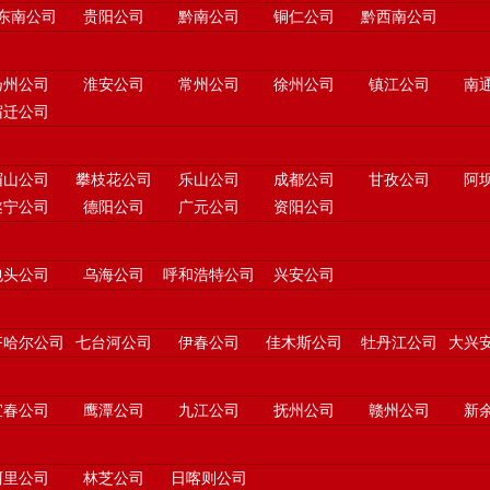
东南公司
贵阳公司
黔南公司
铜仁公司
黔西南公司
扬州公司
淮安公司
常州公司
徐州公司
镇江公司
南
宿迁公司
眉山公司
攀枝花公司
乐山公司
成都公司
甘孜公司
阿
遂宁公司
德阳公司
广元公司
资阳公司
包头公司
乌海公司
呼和浩特公司
兴安公司
齐哈尔公司
七台河公司
伊春公司
佳木斯公司
牡丹江公司
大兴
宜春公司
鹰潭公司
九江公司
抚州公司
赣州公司
新
阿里公司
林芝公司
日喀则公司