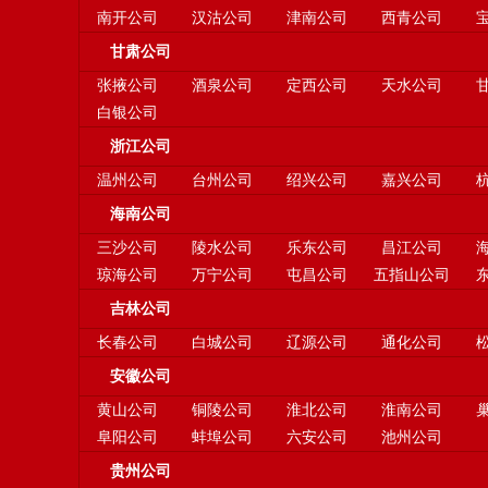
南开公司
汉沽公司
津南公司
西青公司
甘肃公司
张掖公司
酒泉公司
定西公司
天水公司
白银公司
浙江公司
温州公司
台州公司
绍兴公司
嘉兴公司
海南公司
三沙公司
陵水公司
乐东公司
昌江公司
琼海公司
万宁公司
屯昌公司
五指山公司
吉林公司
长春公司
白城公司
辽源公司
通化公司
安徽公司
黄山公司
铜陵公司
淮北公司
淮南公司
阜阳公司
蚌埠公司
六安公司
池州公司
贵州公司