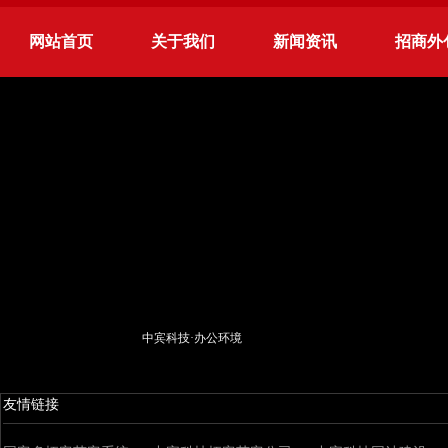
网站首页
关于我们
新闻资讯
招商外
更多服务
中宾科技·办公环境
友情链接