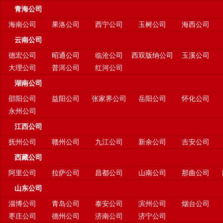
青海公司
海南公司
果洛公司
西宁公司
玉树公司
海西公司
云南公司
德宏公司
昭通公司
临沧公司
西双版纳公司
玉溪公司
大理公司
普洱公司
红河公司
湖南公司
邵阳公司
益阳公司
张家界公司
岳阳公司
怀化公司
永州公司
江西公司
抚州公司
赣州公司
九江公司
新余公司
吉安公司
西藏公司
阿里公司
拉萨公司
昌都公司
山南公司
那曲公司
山东公司
淄博公司
青岛公司
泰安公司
滨州公司
烟台公司
枣庄公司
德州公司
济南公司
济宁公司