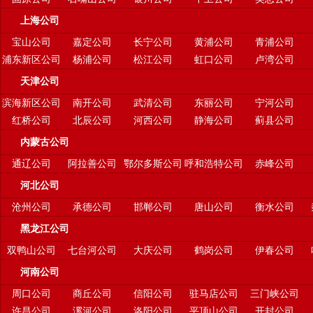
上海公司
宝山公司
嘉定公司
长宁公司
黄浦公司
青浦公司
浦东新区公司
杨浦公司
松江公司
虹口公司
卢湾公司
天津公司
滨海新区公司
南开公司
武清公司
东丽公司
宁河公司
红桥公司
北辰公司
河西公司
静海公司
蓟县公司
内蒙古公司
通辽公司
阿拉善公司
鄂尔多斯公司
呼和浩特公司
赤峰公司
河北公司
沧州公司
承德公司
邯郸公司
唐山公司
衡水公司
黑龙江公司
双鸭山公司
七台河公司
大庆公司
鹤岗公司
伊春公司
河南公司
周口公司
商丘公司
信阳公司
驻马店公司
三门峡公司
许昌公司
漯河公司
洛阳公司
平顶山公司
开封公司