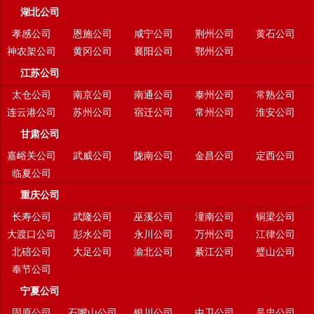
湖北公司
孝感公司
恩施公司
咸宁公司
荆州公司
黄石公司
神农架公司
黄冈公司
襄阳公司
鄂州公司
江苏公司
太仓公司
南京公司
南通公司
泰州公司
常熟公司
连云港公司
苏州公司
宿迁公司
常州公司
淮安公司
甘肃公司
嘉峪关公司
武威公司
陇南公司
金昌公司
定西公司
临夏公司
重庆公司
长寿公司
武隆公司
巫溪公司
潼南公司
铜梁公司
大渡口公司
彭水公司
永川公司
万州公司
江律公司
北碚公司
大足公司
渝北公司
綦江公司
璧山公司
奉节公司
宁夏公司
固原公司
石嘴山公司
银川公司
中卫公司
吴忠公司