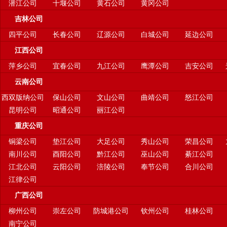
潜江公司
十堰公司
黄石公司
黄冈公司
吉林公司
四平公司
长春公司
辽源公司
白城公司
延边公司
江西公司
萍乡公司
宜春公司
九江公司
鹰潭公司
吉安公司
云南公司
西双版纳公司
保山公司
文山公司
曲靖公司
怒江公司
昆明公司
昭通公司
丽江公司
重庆公司
铜梁公司
垫江公司
大足公司
秀山公司
荣昌公司
南川公司
酉阳公司
黔江公司
巫山公司
綦江公司
江北公司
云阳公司
涪陵公司
奉节公司
合川公司
江律公司
广西公司
柳州公司
崇左公司
防城港公司
钦州公司
桂林公司
南宁公司