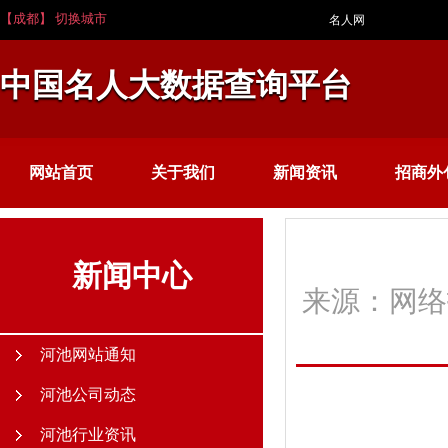
【成都】 切换城市
名人网
中国名人大数据查询平台
网站首页
关于我们
新闻资讯
招商外
新闻中心
来源：网络
河池网站通知
河池公司动态
河池行业资讯