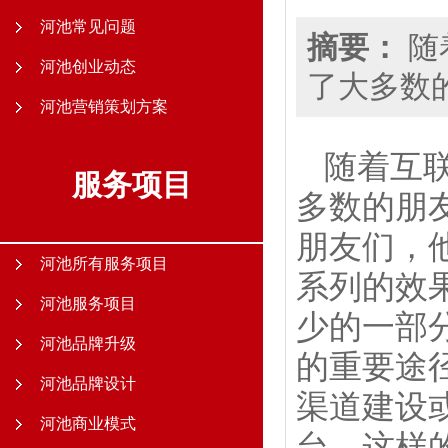
河池常见问题
摘要：
随
河池创业动态
了大多数
河池营销策划方案
随着互
服务项目
多数的朋
朋友们，
河池所有服务项目
系列的效
河池服务项目
少的一部
河池品牌升级
的重要途
河池品牌设计
渠道建设
河池商业模式
台，这样