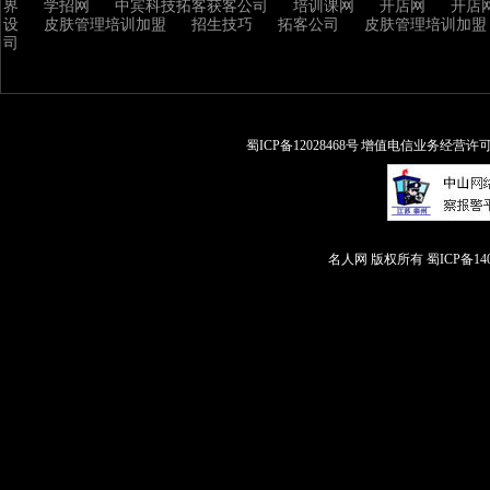
界
学招网
中宾科技拓客获客公司
培训课网
开店网
开店
设
皮肤管理培训加盟
招生技巧
拓客公司
皮肤管理培训加盟
司
蜀ICP备12028468号 增值电信业务经营许可证:
名人网 版权所有
蜀ICP备14