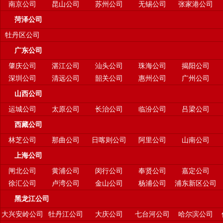
南京公司
昆山公司
苏州公司
无锡公司
张家港公司
菏泽公司
牡丹区公司
广东公司
肇庆公司
湛江公司
汕头公司
珠海公司
揭阳公司
深圳公司
清远公司
韶关公司
惠州公司
广州公司
山西公司
运城公司
太原公司
长治公司
临汾公司
吕梁公司
西藏公司
林芝公司
那曲公司
日喀则公司
阿里公司
山南公司
上海公司
闸北公司
黄浦公司
闵行公司
奉贤公司
嘉定公司
徐汇公司
卢湾公司
金山公司
杨浦公司
浦东新区公司
黑龙江公司
大兴安岭公司
牡丹江公司
大庆公司
七台河公司
哈尔滨公司