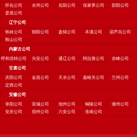
怀化公司
永州公司
岳阳公司
张家界公司
邵阳公司
娄底公司
辽宁公司
铁岭公司
朝阳公司
盘锦公司
本溪公司
葫芦岛公司
鞍山公司
内蒙古公司
呼和浩特公司
兴安公司
通辽公司
阿拉善公司
赤峰公司
甘肃公司
庆阳公司
金昌公司
天水公司
嘉峪关公司
兰州公司
定西公司
安徽公司
阜阳公司
宣城公司
池州公司
铜陵公司
滁州公司
安庆公司
宿州公司
六安公司
淮南公司