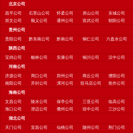
北京公司
昌平公司
石景山公司
怀柔公司
房山公司
东城公司
崇文公司
顺义公司
通州公司
宣武公司
朝阳公司
贵州公司
贵阳公司
黔东南公司
黔南公司
铜仁公司
六盘水公司
陕西公司
宝鸡公司
榆林公司
安康公司
铜川公司
汉中公司
河南公司
济源公司
周口公司
郑州公司
商丘公司
濮阳公司
南阳公司
开封公司
漯河公司
驻马店公司
焦作公司
海南公司
文昌公司
陵水公司
保亭公司
三亚公司
临高公司
海口公司
澄迈公司
儋州公司
琼中公司
三沙公司
湖北公司
天门公司
宜昌公司
仙桃公司
随州公司
荆门公司